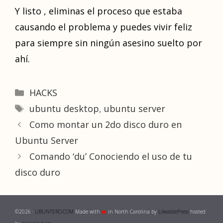
Y listo , eliminas el proceso que estaba
causando el problema y puedes vivir feliz
para siempre sin ningún asesino suelto por
ahí.
Categories
HACKS
Tags
ubuntu desktop
,
ubuntu server
Como montar un 2do disco duro en
Ubuntu Server
Comando ‘du’ Conociendo el uso de tu
disco duro
♥
©2026 ·
UBUNTERO.COM
Made with
in North Carolina by
LikeablePress
hosted