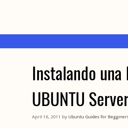
Skip
to
content
Instalando una 
UBUNTU Serve
April 16, 2011
by
Ubuntu Guides for Begginer