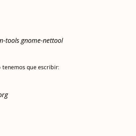
em-tools gnome-nettool
o tenemos que escribir:
org